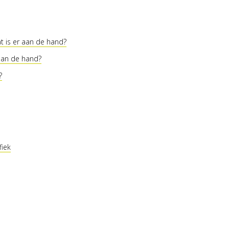
t is er aan de hand?
 aan de hand?
?
fiek