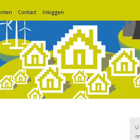
nten
Contact
Inloggen
U 
on