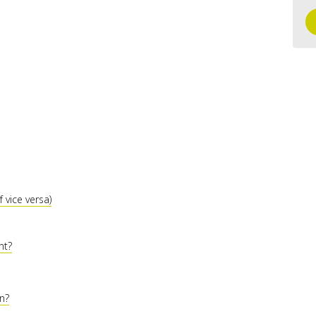
f vice versa)
nt?
en?